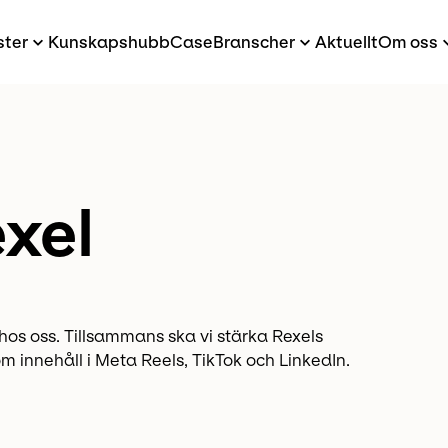
ster
Kunskapshubb
Case
Branscher
Aktuellt
Om oss
xel
hos oss. Tillsammans ska vi stärka Rexels
innehåll i Meta Reels, TikTok och LinkedIn.