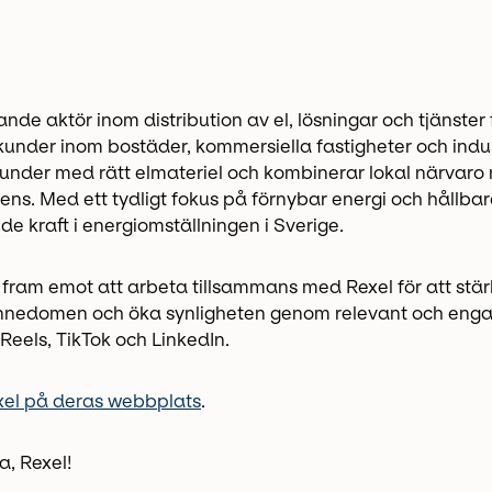
ande aktör inom distribution av el, lösningar och tjänster 
kunder inom bostäder, kommersiella fastigheter och indus
kunder med rätt elmateriel och kombinerar lokal närvaro
ns. Med ett tydligt fokus på förnybar energi och hållbar
de kraft i energiomställningen i Sverige.
n fram emot att arbeta tillsammans med Rexel för att stä
nedomen och öka synligheten genom relevant och eng
 Reels, TikTok och LinkedIn.
xel på deras webbplats
.
, Rexel!