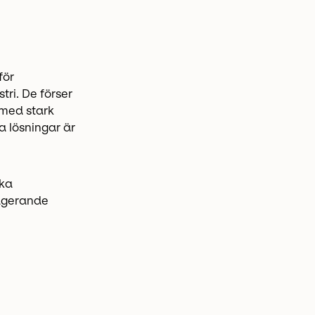
för
tri. De förser
 med stark
a lösningar är
rka
agerande