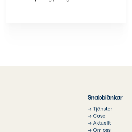
Snabblänkar
→ Tjänster
→ Case
→ Aktuellt
→ Om oss