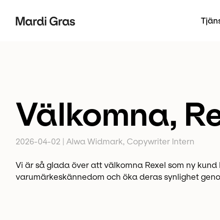
Tjän
Välkomna, Re
2026-04-02
|
Alwa Widmark, Copywriter Intern
Vi är så glada över att välkomna Rexel som ny kund 
varumärkeskännedom och öka deras synlighet genom 