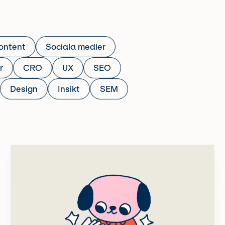
ontent
Sociala medier
r
CRO
UX
SEO
Design
Insikt
SEM