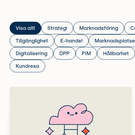
Visa allt
Strategi
Marknadsföring
C
Tillgänglighet
E-handel
Marknadsplatse
Digitalisering
DPP
PIM
Hållbarhet
Kundresa