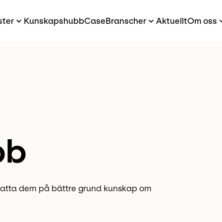
ster
Kunskapshubb
Case
Branscher
Aktuellt
Om oss
bb
ll fatta dem på bättre grund kunskap om