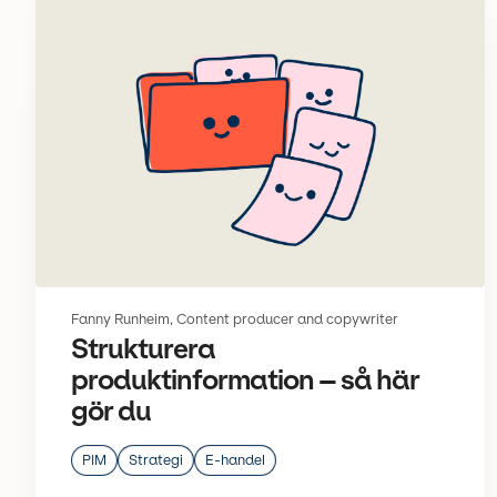
Fanny Runheim, Content producer and copywriter
Strukturera
produktinformation – så här
gör du
PIM
Strategi
E-handel