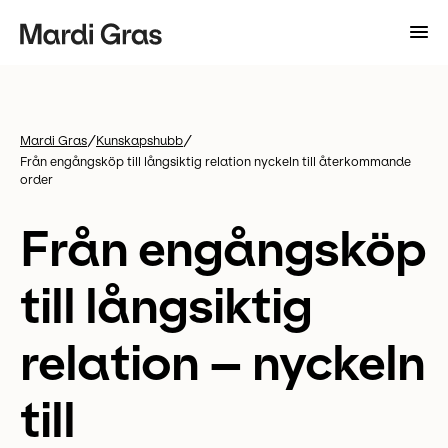
/
/
Mardi Gras
Kunskapshubb
Från engångsköp till långsiktig relation nyckeln till återkommande
order
Från engångsköp
till långsiktig
relation – nyckeln
till