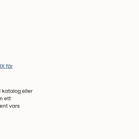
UX för
 katalog eller
m ett
ent vars