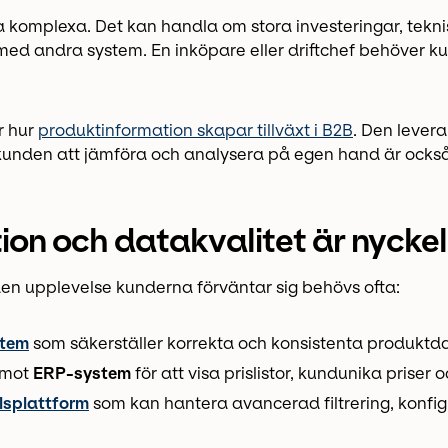
 komplexa. Det kan handla om stora investeringar, teknis
 med andra system. En inköpare eller driftchef behöver 
er hur
produktinformation skapar tillväxt i B2B
. Den lever
r kunden att jämföra och analysera på egen hand är ock
ion och datakvalitet är nycke
den upplevelse kunderna förväntar sig behövs ofta:
stem
som säkerställer korrekta och konsistenta produktdat
 mot
ERP-system
för att visa prislistor, kundunika priser 
lsplattform
som kan hantera avancerad filtrering, konfig