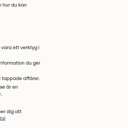
h hur du kan
vara ett verktyg i
information du ger
ll tappade affärer.
se är en
.
er dig att
tal