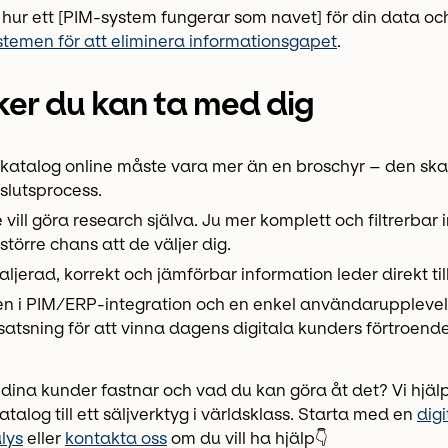
 hur ett [PIM-system fungerar som navet] för din data oc
stemen för att eliminera informationsgapet
.
ker du kan ta med dig
katalog online måste vara mer än en broschyr – den ska 
slutsprocess.
vill göra research själva. Ju mer komplett och filtrerbar 
törre chans att de väljer dig.
aljerad, korrekt och jämförbar information leder direkt ti
en i PIM/ERP-integration och en enkel användarupplevel
atsning för att vinna dagens digitala kunders förtroende
r dina kunder fastnar och vad du kan göra åt det? Vi hjälp
atalog till ett säljverktyg i världsklass. Starta med en
digi
lys
eller
kontakta oss
om du vill ha hjälp👇