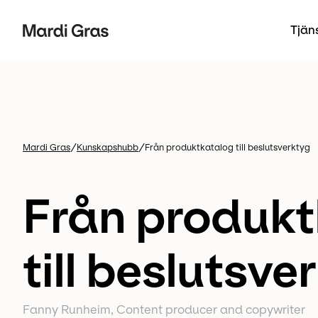
Tjän
/
/
Mardi Gras
Kunskapshubb
Från produktkatalog till beslutsverktyg
Från produkt
till besluts­ve
Fanny Runheim, Content producer and copywriter