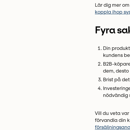
Lär dig mer om
koppla ihop sy
Fyra sa
Din produkt
kundens be
B2B-köpare 
dem, desto s
Brist på det
Investering
nödvändig s
Vill du veta va
förvandla din k
försäljningsana