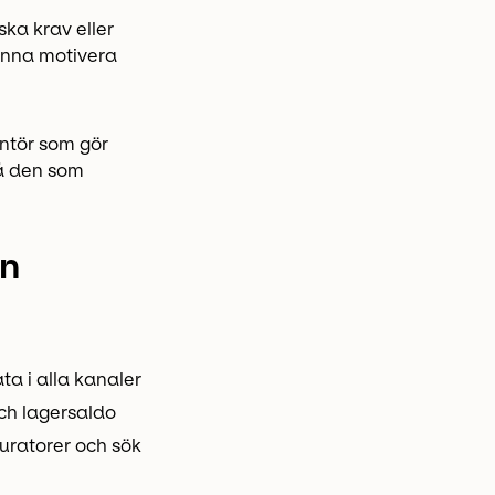
ka krav eller
kunna motivera
antör som gör
så den som
ln
a i alla kanaler
och lagersaldo
uratorer och sök