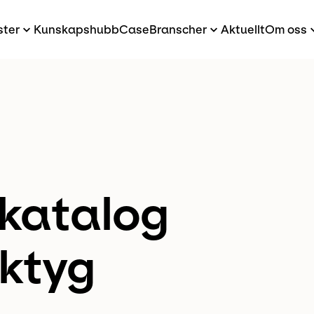
ster
Kunskapshubb
Case
Branscher
Aktuellt
Om oss
­katalog
rktyg