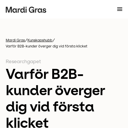
/
/
Mardi Gras
Kunskapshubb
Varför B2B-kunder överger dig vid första klicket
Researchgapet
Varför B2B-
kunder överger
dig vid första
klicket