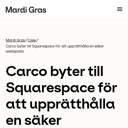
/
/
Mardi Gras
Case
Carco byter till Squarespace för att upprätthålla en säker
webbplats
Carco byter till
Squarespace för
att upprätthålla
en säker