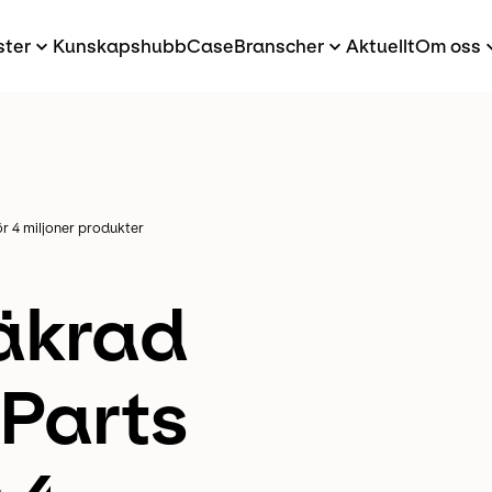
ster
Kunskapshubb
Case
Branscher
Aktuellt
Om oss
r 4 miljoner produkter
äkrad
Parts