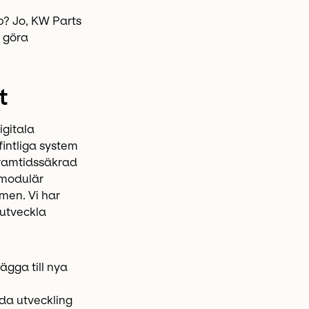
p? Jo, KW Parts
t göra
t
igitala
fintliga system
 framtidssäkrad
 modulär
men. Vi har
 utveckla
ägga till nya
da utveckling