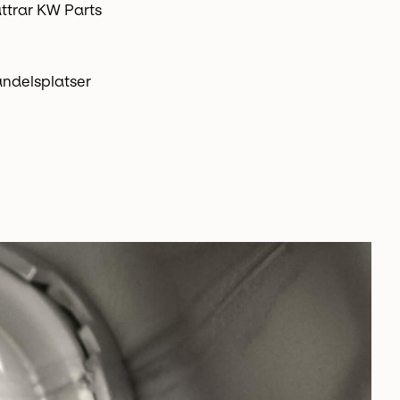
ättrar KW Parts
andelsplatser