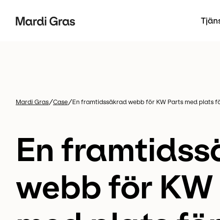
Tjän
/
/
Mardi Gras
Case
En framtidssäkrad webb för KW Parts med plats fö
En framtidss
webb för KW 