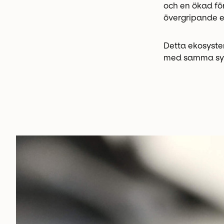
och en ökad fö
övergripande ef
Detta ekosystem
med samma syst