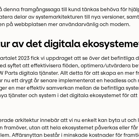
 denna framgångssaga till kund tänkas behöva för hjäl
era delar av systemarkitekturen till nya versioner, sam
en på webbplatsen mer användarvänlig och modern.
tur av det digitala ekosysteme
artalet 2023 fick vi uppdraget att se över det befintliga d
 syftet att effektivisera flöden, optimera/utvärdera be
 Parts digitala tjänster. Allt detta för att skapa en mer
har nu ett drygt år senare implementerat en headless och
ger en mer effektiv samverkan mellan de befintliga syste
a tjänster och system i det digitala ekosystemet för att
de arkitektur innebär att vi nu enkelt kan byta ut och l
en framöver, utan att hela ekosystemet påverkas eller får
em. Affärsnyttan består i minskade kostnader för framti