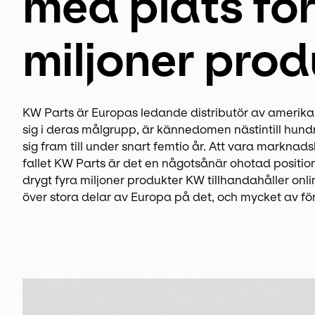
med plats för
miljoner prod
KW Parts är Europas ledande distributör av amerika
sig i deras målgrupp, är kännedomen nästintill hundr
sig fram till under snart femtio år. Att vara marknads
fallet KW Parts är det en någotsånär ohotad positio
drygt fyra miljoner produkter KW tillhandahåller onli
över stora delar av Europa på det, och mycket av för