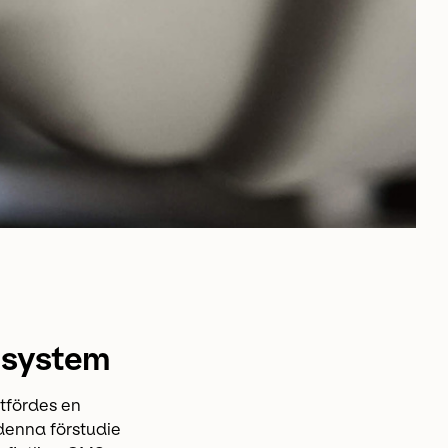
a system
tfördes en
 denna förstudie