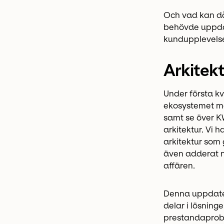
Och vad kan då
behövde uppdat
kundupplevels
Arkitek
Under första kv
ekosystemet med
samt se över KW
arkitektur. Vi 
arkitektur som 
även adderat ny
affären.
Denna uppdatera
delar i lösning
prestandaprobl