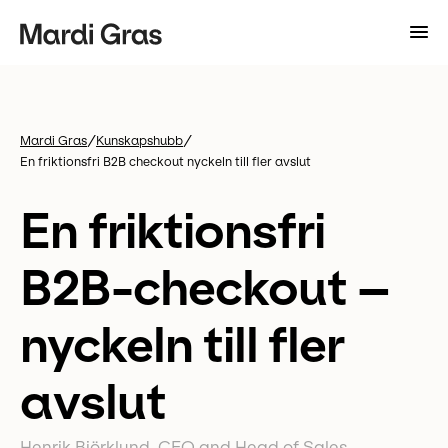
/
/
Mardi Gras
Kunskapshubb
En friktionsfri B2B checkout nyckeln till fler avslut
En friktionsfri
B2B-checkout –
nyckeln till fler
avslut
Henrik Björklund, CEO and Head of Sales