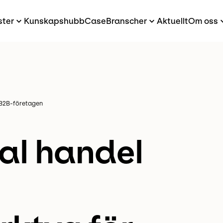
ster
Kunskapshubb
Case
Branscher
Aktuellt
Om oss
r B2B-företagen
tal handel