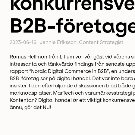
konkurrensve
B2B-företag
2023-06-16
|
Jennie Eriksson, Content Strategist
Ramus Hellman från Litium var vår gäst vid vårens 
intressanta och tänkvärda findings från senaste upp
rapport “Nordic Digital Commerce in B2B”, en undersö
B2B-företag ser på digital handel. Det var inte bara 
insikter. I den efterföljande diskussionen bjöd både 
marknadsplatser, MarTech och varumärkesstrategi på 
Kontentan? Digital handel är ett viktigt konkurrensv
ännu, gör det NU!