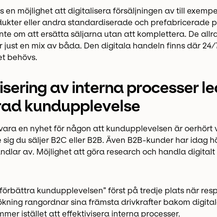
 en möjlighet att digitalisera försäljningen av till exempe
dukter eller andra standardiserade och prefabricerade p
inte om att ersätta säljarna utan att komplettera. De allr
 just en mix av båda. Den digitala handeln finns där 24/
et behövs.
isering av interna processer led
rad kundupplevelse
vara en nyhet för någon att kundupplevelsen är oerhört vi
 sig du säljer B2C eller B2B. Även B2B-kunder har idag h
dlar av. Möjlighet att göra research och handla digitalt
örbättra kundupplevelsen” först på tredje plats när res
ökning rangordnar sina främsta drivkrafter bakom digital
mmer istället att effektivisera interna processer.