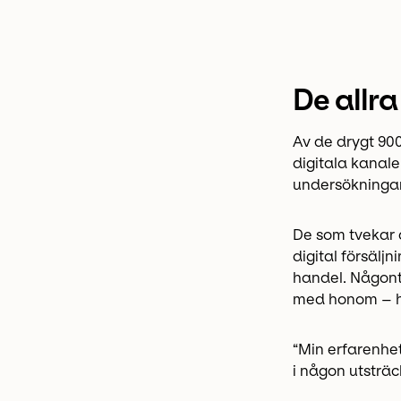
De allra
Av de drygt 90
digitala kanale
undersökningar
De som tvekar 
digital försäljn
handel. Någon
med honom – h
“Min erfarenhet 
i någon utsträ