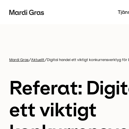
Tjän
/
/
Mardi Gras
Aktuellt
Digital handel ett viktigt konkurrensverktyg fö
Referat: Digi
ett viktigt