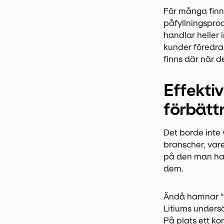
För många finns
påfyllningspro
handlar heller 
kunder föredrar
finns där när d
Effektiv
förbätt
Det borde inte 
branscher, vare
på den man han
dem.
Ändå hamnar “f
Litiums unders
På plats ett ko