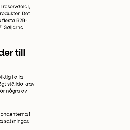
l reservdelar,
rodukter. Det
a flesta B2B-
7. Säljarna
er till
ktig i alla
ögt ställda krav
 är några av
pondenterna i
a satsningar.