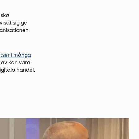
nska
visat sig ge
ganisationen
atser i många
t av kan vara
gitala handel.