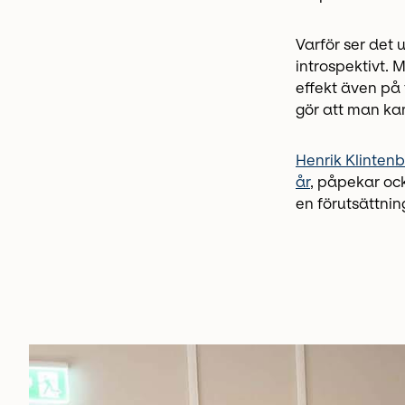
Varför ser det 
introspektivt. 
effekt även på 
gör att man kan
Henrik Klinten
år
, påpekar ock
en förutsättni