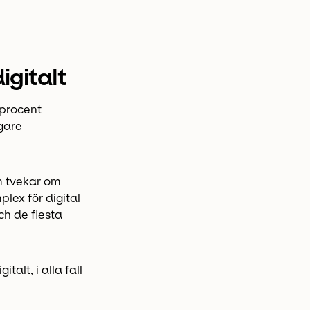
igitalt
 procent
igare
m tvekar om
plex för digital
h de flesta
talt, i alla fall