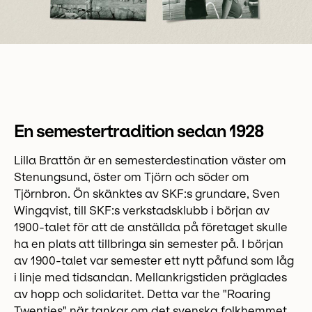
En semestertradition sedan 1928
Lilla Brattön är en semesterdestination väster om
Stenungsund, öster om Tjörn och söder om
Tjörnbron. Ön skänktes av SKF:s grundare, Sven
Wingqvist, till SKF:s verkstadsklubb i början av
1900-talet för att de anställda på företaget skulle
ha en plats att tillbringa sin semester på. I början
av 1900-talet var semester ett nytt påfund som låg
i linje med tidsandan. Mellankrigstiden präglades
av hopp och solidaritet. Detta var the "Roaring
Twenties" när tankar om det svenska folkhemmet,