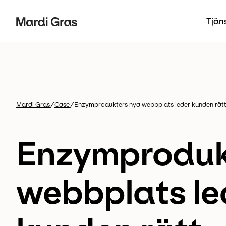
Tjän
/
/
Mardi Gras
Case
Enzymprodukters nya webbplats leder kunden rät
Enzymproduk
webbplats le