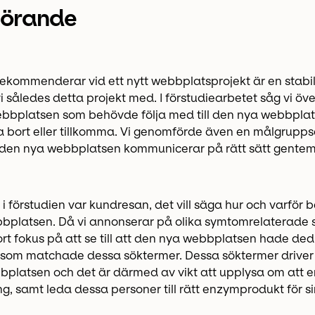
örande
 rekommenderar vid ett nytt webbplatsprojekt är en stabil
i således detta projekt med. I förstudiearbetet såg vi öve
ebbplatsen som behövde följa med till den nya webbpla
a bort eller tillkomma. Vi genomförde även en målgruppsa
t den nya webbplatsen kommunicerar på rätt sätt gente
us i förstudien var kundresan, det vill säga hur och varför
bbplatsen. Då vi annonserar på olika symtomrelaterade
tort fokus på att se till att den nya webbplatsen hade de
 som matchade dessa söktermer. Dessa söktermer driver 
ebbplatsen och det är därmed av vikt att upplysa om att 
ing, samt leda dessa personer till rätt enzymprodukt för s