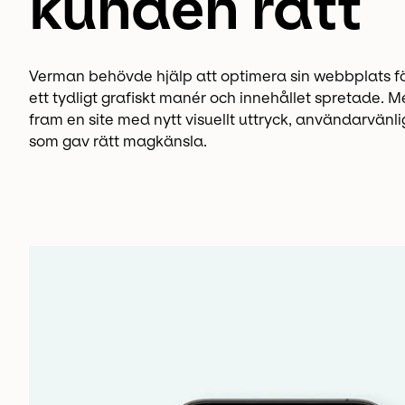
kunden rätt
Verman behövde hjälp att optimera sin webbplats f
ett tydligt grafiskt manér och innehållet spretade. M
fram en site med nytt visuellt uttryck, användarvänl
som gav rätt magkänsla.