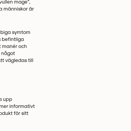
vullen mage”,
sa människor är
obbiga symtom
befintliga
kt manér och
t något
t vägledas till
ga upp
 mer informativt
dukt för sitt