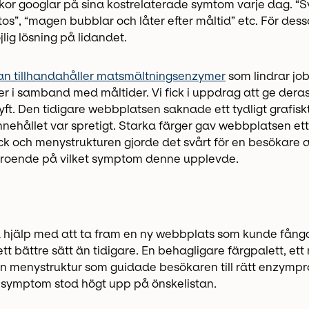
r googlar på sina kostrelaterade symtom varje dag. “S
ktos”, “magen bubblar och låter efter måltid” etc. För des
ig lösning på lidandet.
n tillhandahåller matsmältningsenzymer
som lindrar j
i samband med måltider. Vi fick i uppdrag att ge deras 
yft. Den tidigare webbplatsen saknade ett tydligt grafis
nnehållet var spretigt. Starka färger gav webbplatsen et
k och menystrukturen gjorde det svårt för en besökare at
eroende på vilket symptom denne upplevde.
a hjälp med att ta fram en ny webbplats som kunde fån
t bättre sätt än tidigare. En behagligare färgpalett, ett
n menystruktur som guidade besökaren till rätt enzympro
 symptom stod högt upp på önskelistan.