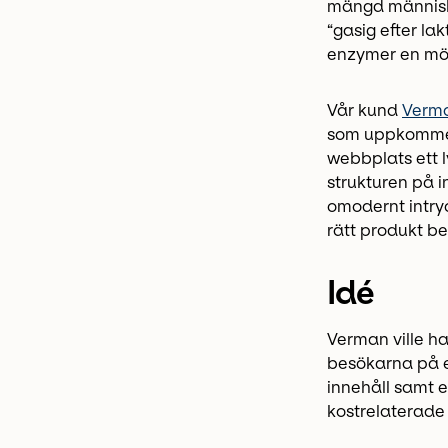
mängd människo
“gasig efter la
enzymer en möjl
Vår kund
Verma
som uppkommer 
webbplats ett l
strukturen på i
omodernt intryc
rätt produkt b
Idé
Verman ville h
besökarna på et
innehåll samt e
kostrelaterade