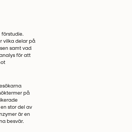
 förstudie.
r vilka delar på
tsen samt vad
nalys för att
mot
 besökarna
 söktermer på
dikerade
en stor del av
enzymer är en
ina besvär.