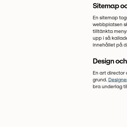
Sitemap o
En sitemap tog
webbplatsen sk
tilltänkta meny
upp i så kallad
innehållet på d
Design och
En art directo
grund.
Designen
bra underlag t