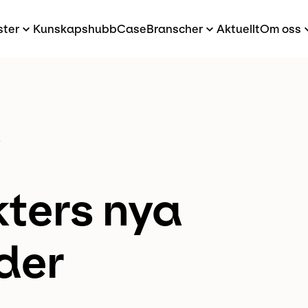
ster
Kunskapshubb
Case
Branscher
Aktuellt
Om oss
t
ters nya
der