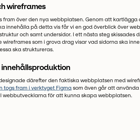
ch wireframes
s fram över den nya webbplatsen. Genom att kartlägga a
a innehålla på detta vis får vi en god överblick över we
struktur och samt undersidor. I ett nästa steg skissades d
e wireframes som i grova drag visar vad sidorna ska inne
essa ska struktureras.
 innehållsproduktion
r designade därefter den faktiska webbplatsen med wir
 togs fram i verktyget Figma
som även går att använda s
ill webbutvecklarna för att kunna skapa webbplatsen.