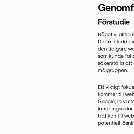
Genomf
Förstudie
Något vi alltid
Detta inledde v
den tidigare w
som kunde fall
säkerställa at
målgruppen.
Ett viktigt fok
kommer till we
Google, la vi s
landningssidor
trafiken till w
potentiell lösn