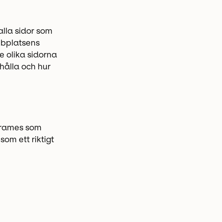
lla sidor som
bbplatsens
e olika sidorna
hålla och hur
eframes som
om ett riktigt