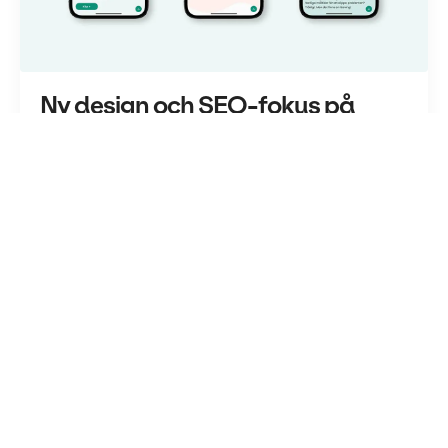
Ny design och SEO-fokus på
Enzymprodukters nya webbplats
Webbplats
Enzymprodukters befintliga webbplats
saknade ett tydligt grafiskt manér och
innehållet spretade. Med ett gediget
förarbete tog vi fram en site med nytt visuellt
uttryck som gav rätt magkänsla.